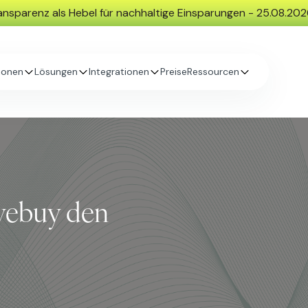
nsparenz als Hebel für nachhaltige Einsparungen - 25.08.20
ionen
Lösungen
Integrationen
Preise
Ressourcen
vebuy den