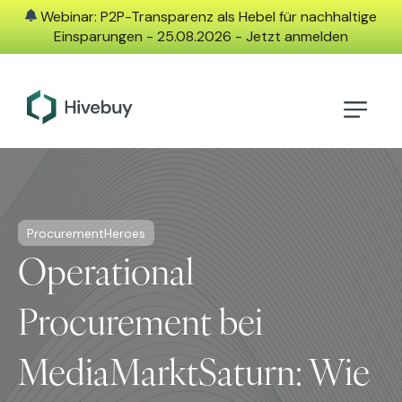
Webinar: P2P-Transparenz als Hebel für nachhaltige
Einsparungen - 25.08.2026 - Jetzt anmelden
ProcurementHeroes
Operational
Procurement bei
MediaMarktSaturn: Wie