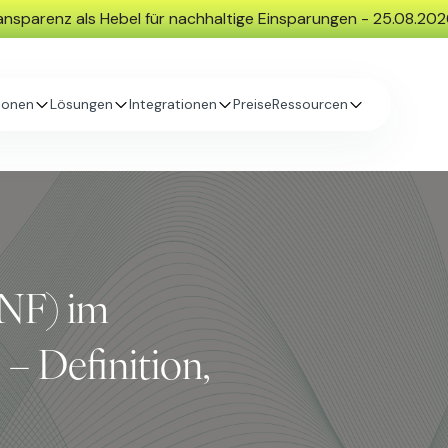
nsparenz als Hebel für nachhaltige Einsparungen - 25.08.20
ionen
Lösungen
Integrationen
Preise
Ressourcen
ANF) im
– Definition,