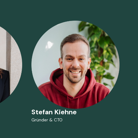
Stefan Kiehne
Be
Gründer & CTO
Grün