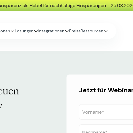
nsparenz als Hebel für nachhaltige Einsparungen - 25.08.20
ionen
Lösungen
Integrationen
Preise
Ressourcen
neuen
Jetzt für Webina
y