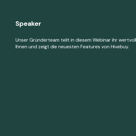
Speaker
Unser Gründerteam teilt in diesem Webinar ihr wertvol
Ihnen und zeigt die neuesten Features von Hivebuy.
Bettina Fischer
Stefan 
Gründerin & CEO, Hivebuy
Gründer & 