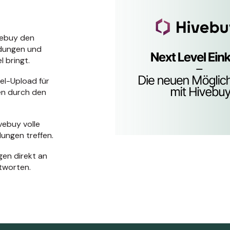
vebuy den
ndungen und
 bringt.
cel-Upload für
en durch den
vebuy volle
ungen treffen.
agen direkt an
tworten.