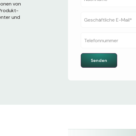
tionen von
Produkt-
ienter und