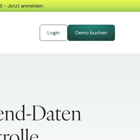
26 - Jetzt anmelden
Login
Demo buchen
pend-Daten
rolle