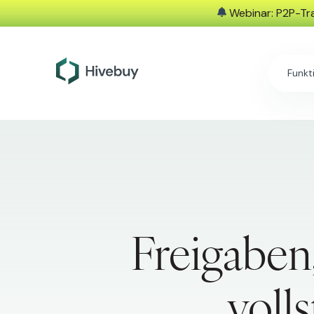
Webinar: P2P-Tra
Funkt
Freigaben
voll